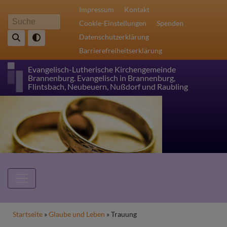
Direkt
Fußbereichsmenü
Impressum
Kontakt
zum
Cookie-Einstellungen
Spenden
Suche
Inhalt
Datenschutzerklärung
Barrierefreiheitserklärung
Evangelisch-Lutherische Kirchengemeinde
Brannenburg. Evangelisch in Brannenburg,
Flintsbach, Neubeuern, Nußdorf und Raubling
Hauptnavigation
Breadcrumb
Startseite
Glaube und Leben
Trauung