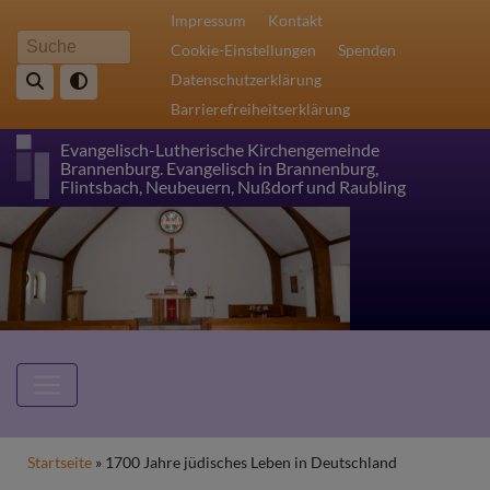
Direkt
Fußbereichsmenü
Impressum
Kontakt
zum
Cookie-Einstellungen
Spenden
Suche
Inhalt
Datenschutzerklärung
Barrierefreiheitserklärung
Evangelisch-Lutherische Kirchengemeinde
Brannenburg. Evangelisch in Brannenburg,
Flintsbach, Neubeuern, Nußdorf und Raubling
Hauptnavigation
Breadcrumb
Startseite
1700 Jahre jüdisches Leben in Deutschland