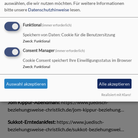
https://www.juedisch-beziehungsweise-christlich.de/bar-
auswählen, die wir nutzen möchten.
Für weitere Informationen
bitte unsere
Datenschutzhinweise
lesen.
mizwa-beziehungs…
Schawuot-Pfingsten:
https://www.juedisch-
Funktional
(immer erforderlich)
beziehungsweise-christlich.de/schawuot-beziehungsw…
Speichern von Daten: Cookie für die Benutzersitzung
Zweck
:
Funktional
Namensgebung-Namenstag:
https://www.juedisch-
beziehungsweise-christlich.de/namensgebung-beziehu…
Consent Manager
(immer erforderlich)
Cookie Consent speichert Ihre Einwilligungsstatus im Browser
Schabbat-Sonntag:
https://www.juedisch-
Zweck
:
Funktional
beziehungsweise-christlich.de/schabbat-beziehungsw…
Tischa bav - Israelsonntag:
https://www.juedisch-
Auswahl akzeptieren
Alle akzeptieren
beziehungsweise-christlich.de/tischa-bav-beziehung…
Realisiert mit Klaro!
Jom Kippur-Abendmahl:
https://www.juedisch-
beziehungsweise-christlich.de/jom-kippur-beziehung…
Sukkot-Erntedankfest:
https://www.juedisch-
beziehungsweise-christlich.de/sukkot-beziehungswei…