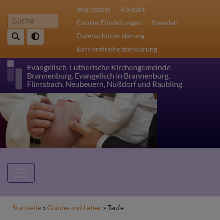
Direkt
Fußbereichsmenü
Impressum
Kontakt
zum
Cookie-Einstellungen
Spenden
Suche
Inhalt
Datenschutzerklärung
Barrierefreiheitserklärung
Evangelisch-Lutherische Kirchengemeinde
Brannenburg. Evangelisch in Brannenburg,
Flintsbach, Neubeuern, Nußdorf und Raubling
Hauptnavigation
Breadcrumb
Startseite
Glaube und Leben
Taufe