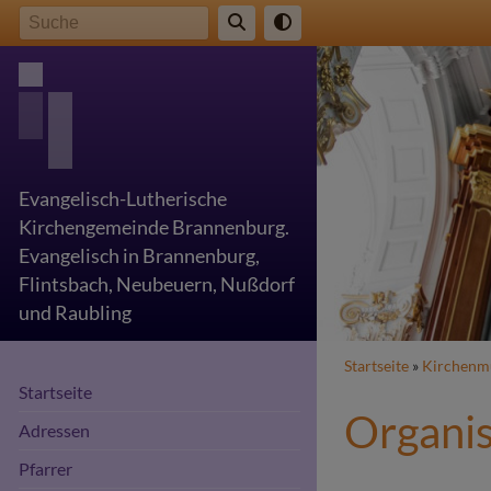
Direkt
Suche
zum
Inhalt
Evangelisch-Lutherische
Kirchengemeinde Brannenburg.
Evangelisch in Brannenburg,
Flintsbach, Neubeuern, Nußdorf
und Raubling
Breadcr
Startseite
Kirchenm
Startseite
Organi
Adressen
Pfarrer